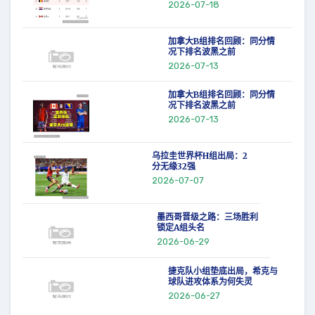
2026-07-18
加拿大B组排名回顾：同分情
况下排名波黑之前
2026-07-13
加拿大B组排名回顾：同分情
况下排名波黑之前
2026-07-13
乌拉圭世界杯H组出局：2
分无缘32强
2026-07-07
墨西哥晋级之路：三场胜利
锁定A组头名
2026-06-29
捷克队小组垫底出局，希克与
球队进攻体系为何失灵
2026-06-27