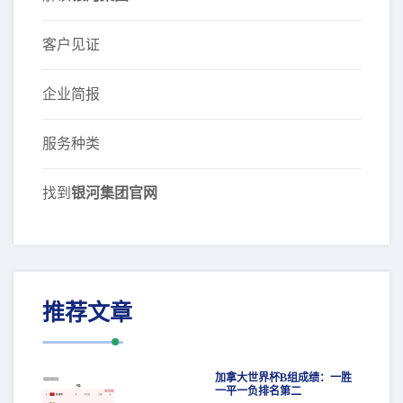
客户见证
企业简报
服务种类
找到
银河集团官网
推荐文章
加拿大世界杯B组成绩：一胜
一平一负排名第二