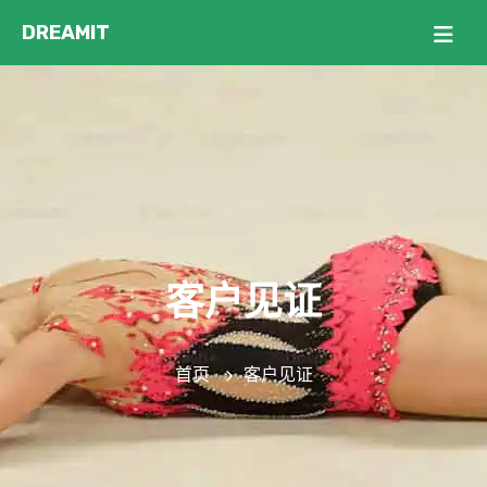
客户见证
首页
客户见证