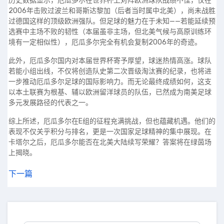
历史数据显示，厄瓜多尔在世界杯上对阵欧洲球队战绩不佳，仅在
2006年击败过波兰和哥斯达黎加（后者当时属中北美），尚未战胜
过德国这样的顶级欧洲强队。但足球的魅力在于未知——若能延续预
选赛中主场不败的韧性（本届虽非主场，但北美气候与高原训练环
境有一定相似性），厄瓜多尔完全有机会复制2006年的奇迹。
此外，厄瓜多尔国内对本届世界杯寄予厚望，球迷热情高涨。球队
若能小组出线，不仅将创造队史第二次晋级淘汰赛的纪录，也将进
一步推动厄瓜多尔足球的国际影响力。而无论最终成绩如何，这支
以本土联赛为根基、辅以欧洲留洋球员的队伍，已然成为南美足球
多元发展路径的代表之一。
综上所述，厄瓜多尔在E组的征程充满挑战，但也蕴藏机遇。他们的
表现不仅关乎积分与排名，更是一次国家足球精神的集中展现。在
卡塔尔之后，厄瓜多尔能否在北美大陆续写荣耀？答案将在绿茵场
上揭晓。
下一篇