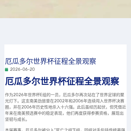
厄瓜多尔世界杯征程全景观察
2026-06-20
厄瓜多尔世界杯征程全景观察
作为2026年世界杯E组的一员，厄瓜多尔再次站在了世界足球的聚
光灯下。这支南美劲旅曾在2002年和2006年连续闯入世界杯决赛
圈，并在2006年历史性地杀入十六强。此后虽经历起伏，但凭借近
年来在南美预选赛中的稳定表现，他们再度获得参赛资格，展现出
坚韧与成长。
本届赛事，厄瓜多尔被分入“死亡之组”E组，同组对手包括传统豪强