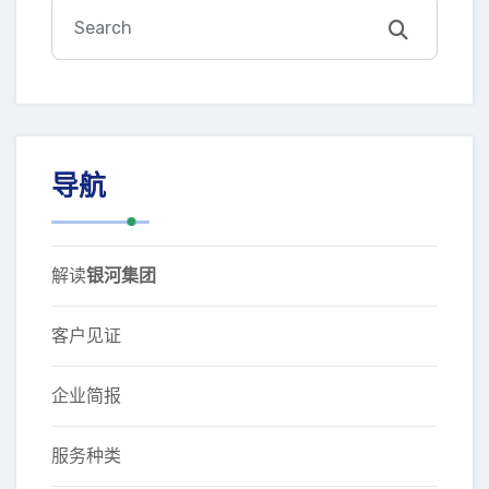
导航
解读
银河集团
客户见证
企业简报
服务种类