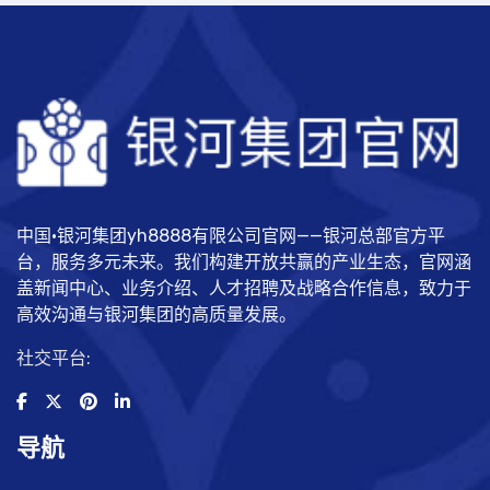
中国·银河集团yh8888有限公司官网——银河总部官方平
台，服务多元未来。我们构建开放共赢的产业生态，官网涵
盖新闻中心、业务介绍、人才招聘及战略合作信息，致力于
高效沟通与银河集团的高质量发展。
社交平台:
导航