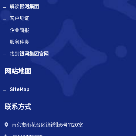
解读
银河集团
客户见证
企业简报
服务种类
找到
银河集团官网
网站地图
SiteMap
联系方式
南京市雨花台区锦绣街5号1120室