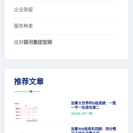
企业简报
服务种类
找到
银河集团官网
推荐文章
加拿大世界杯B组成绩：一胜
一平一负排名第二
2026-07-18
加拿大B组排名回顾：同分情