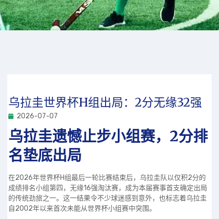
乌拉圭世界杯H组出局：2分无缘32强
2026-07-07
乌拉圭遗憾止步小组赛，2分排
名垫底出局
在2026年世界杯H组最后一轮比赛结束后，乌拉圭队以仅积2分的
成绩排名小组第四，无缘16强淘汰赛，成为本届赛事首支确定出局
的传统劲旅之一。这一结果令不少球迷感到意外，也标志着乌拉圭
自2002年以来首次未能从世界杯小组赛中突围。