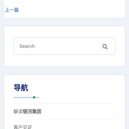
上一篇
导航
解读
银河集团
客户见证