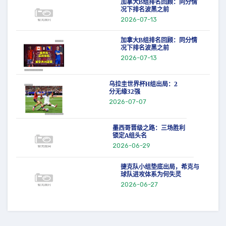
加拿大B组排名回顾：同分情
况下排名波黑之前
2026-07-13
加拿大B组排名回顾：同分情
况下排名波黑之前
2026-07-13
乌拉圭世界杯H组出局：2
分无缘32强
2026-07-07
墨西哥晋级之路：三场胜利
锁定A组头名
2026-06-29
捷克队小组垫底出局，希克与
球队进攻体系为何失灵
2026-06-27