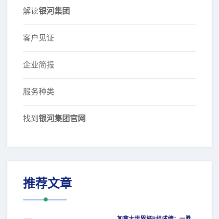
解读
银河集团
客户见证
企业简报
服务种类
找到
银河集团官网
推荐文章
加拿大世界杯B组成绩：一胜