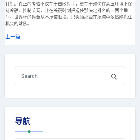
钉钉。真正的考验不仅在于击败对手，更在于如何在高压环境下保
持冷静、控制节奏，并在关键时刻把握住那决定排名的一两个瞬
间。世界杯的舞台从不承诺顺境，只奖励那些在混沌中依然能抓住
机会的球队。
上一篇
导航