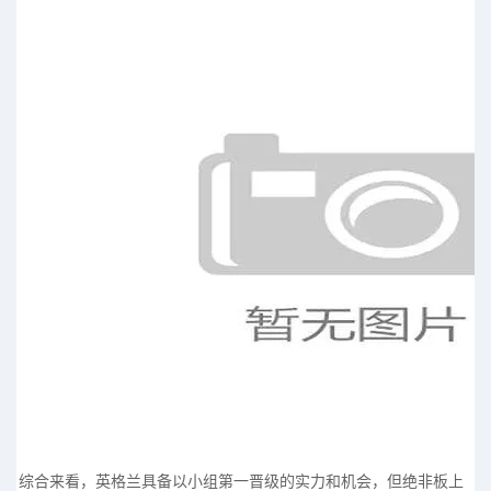
综合来看，英格兰具备以小组第一晋级的实力和机会，但绝非板上