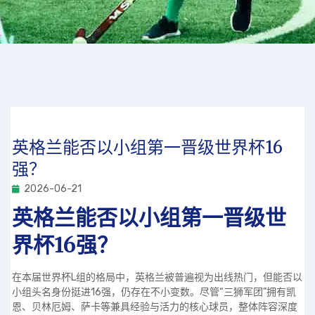
英格兰能否以小组第一晋级世界杯16
强？
2026-06-21
英格兰能否以小组第一晋级世
界杯16强？
在本届世界杯L组的格局中，英格兰被普遍视为出线热门，但能否以
小组头名身份挺进16强，仍存在不小变数。尽管“三狮军团”拥有凯
恩、贝林厄姆、萨卡等兼具经验与活力的核心球员，整体阵容深度