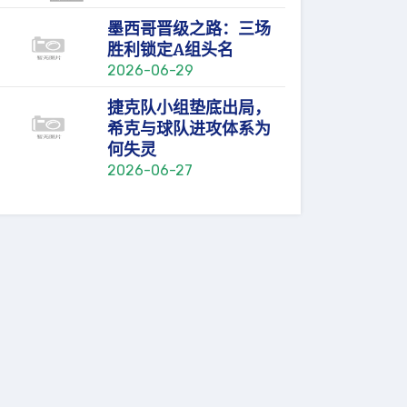
墨西哥晋级之路：三场
胜利锁定A组头名
2026-06-29
捷克队小组垫底出局，
希克与球队进攻体系为
何失灵
2026-06-27