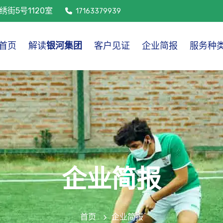
街5号1120室
17163379939
首页
解读
银河集团
客户见证
企业简报
服务种
企业简报
首页
企业简报