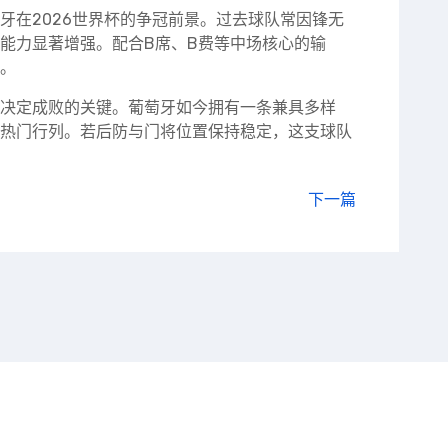
牙在2026世界杯的争冠前景。过去球队常因锋无
能力显著增强。配合B席、B费等中场核心的输
。
决定成败的关键。葡萄牙如今拥有一条兼具多样
热门行列。若后防与门将位置保持稳定，这支球队
下一篇