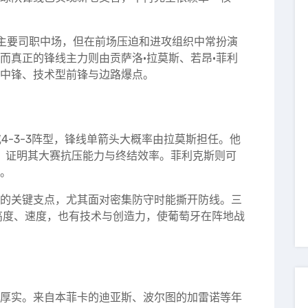
虽主要司职中场，但在前场压迫和进攻组织中常扮演
而真正的锋线主力则由贡萨洛·拉莫斯、若昂·菲利
中锋、技术型前锋与边路爆点。
1或4-3-3阵型，锋线单箭头大概率由拉莫斯担任。他
法，证明其大赛抗压能力与终结效率。菲利克斯则可
。
的关键支点，尤其面对密集防守时能撕开防线。三
高度、速度，也有技术与创造力，使葡萄牙在阵地战
厚实。来自本菲卡的迪亚斯、波尔图的加雷诺等年