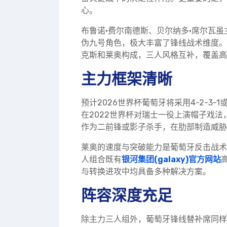
心。
布鲁诺·费尔南德斯、贝尔纳多·席尔瓦
伪九号角色，极大丰富了锋线战术维度。
克斯和莱奥构成，三人风格互补，覆盖高
主力框架清晰
预计2026世界杯葡萄牙将采用4-2-3-
在2022世界杯对瑞士一役上演帽子戏
作为二前锋或影子杀手，在肋部制造威胁
莱奥的速度与突破能力是葡萄牙反击战术
人组合既有
银河集团(galaxy)官方网站
与转换进攻中均具备多种解决方案。
阵容深度充足
除主力三人组外，葡萄牙锋线替补席同样