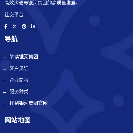
高效沟通与银河集团的高质量发展。
社交平台:
导航
解读
银河集团
客户见证
企业简报
服务种类
找到
银河集团官网
网站地图