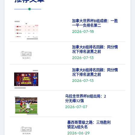
加拿大世界杯B组成绩：一胜
一平一负排名第二
2026-07-18
加拿大B组排名回顾：同分情
况下排名波黑之前
2026-07-13
加拿大B组排名回顾：同分情
况下排名波黑之前
2026-07-13
乌拉圭世界杯H组出局：2
分无缘32强
2026-07-07
墨西哥晋级之路：三场胜利
锁定A组头名
2026-06-29