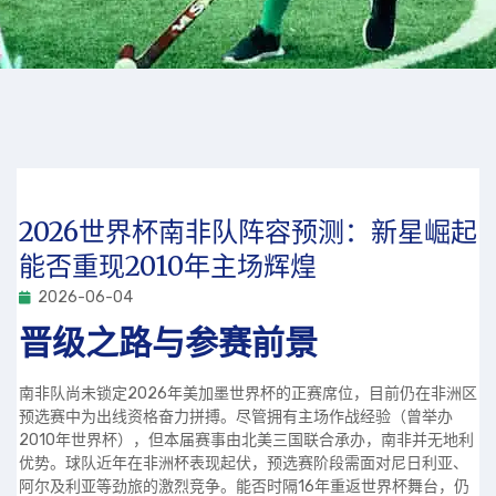
2026世界杯南非队阵容预测：新星崛起
能否重现2010年主场辉煌
2026-06-04
晋级之路与参赛前景
南非队尚未锁定2026年美加墨世界杯的正赛席位，目前仍在非洲区
预选赛中为出线资格奋力拼搏。尽管拥有主场作战经验（曾举办
2010年世界杯），但本届赛事由北美三国联合承办，南非并无地利
优势。球队近年在非洲杯表现起伏，预选赛阶段需面对尼日利亚、
阿尔及利亚等劲旅的激烈竞争。能否时隔16年重返世界杯舞台，仍