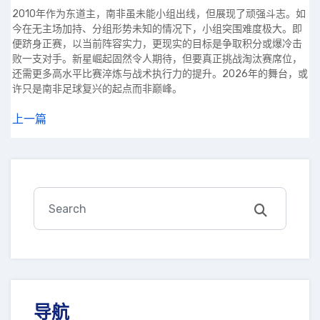
2010年作为东道主，南非虽未能小组出线，但展现了顽强斗志。如
今在无主场加持、分组形势未知的情况下，小组突围难度极大。即
便跻身正赛，以当前阵容实力，更现实的目标是争取积分或爆冷击
败一支对手。新星崛起固然令人期待，但要真正挑战淘汰赛席位，
还需更多高水平比赛淬炼与战术执行力的提升。2026年的舞台，或
许只是南非足球复兴的起点而非巅峰。
上一篇
导航