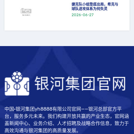
捷克队小组垫底出局，希克与
球队进攻体系为何失灵
2026-06-27
中国·银河集团yh8888有限公司官网——银河总部官方平
台，服务多元未来。我们构建开放共赢的产业生态，官网涵
盖新闻中心、业务介绍、人才招聘及战略合作信息，致力于
高效沟通与银河集团的高质量发展。