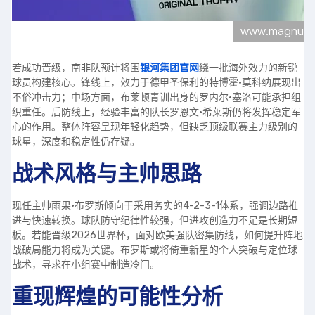
若成功晋级，南非队预计将围
银河集团官网
绕一批海外效力的新锐
球员构建核心。锋线上，效力于德甲圣保利的特博霍·莫科纳展现出
不俗冲击力；中场方面，布莱顿青训出身的罗内尔·塞洛可能承担组
织重任。后防线上，经验丰富的队长罗恩文·希莱斯仍将发挥稳定军
心的作用。整体阵容呈现年轻化趋势，但缺乏顶级联赛主力级别的
球星，深度和稳定性仍存疑。
战术风格与主帅思路
现任主帅雨果·布罗斯倾向于采用务实的4-2-3-1体系，强调边路推
进与快速转换。球队防守纪律性较强，但进攻创造力不足是长期短
板。若能晋级2026世界杯，面对欧美强队密集防线，如何提升阵地
战破局能力将成为关键。布罗斯或将倚重新星的个人突破与定位球
战术，寻求在小组赛中制造冷门。
重现辉煌的可能性分析