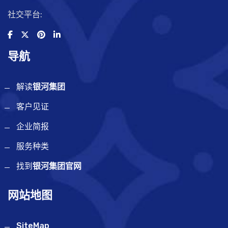
社交平台:
导航
解读
银河集团
客户见证
企业简报
服务种类
找到
银河集团官网
网站地图
SiteMap