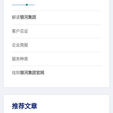
解读
银河集团
客户见证
企业简报
服务种类
找到
银河集团官网
推荐文章