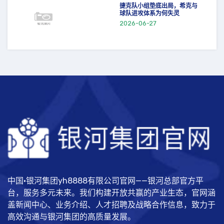
捷克队小组垫底出局，希克与
球队进攻体系为何失灵
2026-06-27
中国·银河集团yh8888有限公司官网——银河总部官方平
台，服务多元未来。我们构建开放共赢的产业生态，官网涵
盖新闻中心、业务介绍、人才招聘及战略合作信息，致力于
高效沟通与银河集团的高质量发展。