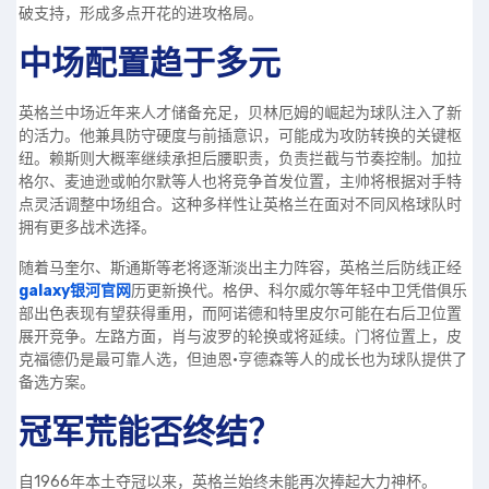
破支持，形成多点开花的进攻格局。
中场配置趋于多元
英格兰中场近年来人才储备充足，贝林厄姆的崛起为球队注入了新
的活力。他兼具防守硬度与前插意识，可能成为攻防转换的关键枢
纽。赖斯则大概率继续承担后腰职责，负责拦截与节奏控制。加拉
格尔、麦迪逊或帕尔默等人也将竞争首发位置，主帅将根据对手特
点灵活调整中场组合。这种多样性让英格兰在面对不同风格球队时
拥有更多战术选择。
随着马奎尔、斯通斯等老将逐渐淡出主力阵容，英格兰后防线正经
galaxy银河官网
历更新换代。格伊、科尔威尔等年轻中卫凭借俱乐
部出色表现有望获得重用，而阿诺德和特里皮尔可能在右后卫位置
展开竞争。左路方面，肖与波罗的轮换或将延续。门将位置上，皮
克福德仍是最可靠人选，但迪恩·亨德森等人的成长也为球队提供了
备选方案。
冠军荒能否终结？
自1966年本土夺冠以来，英格兰始终未能再次捧起大力神杯。