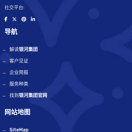
社交平台:
导航
解读
银河集团
客户见证
企业简报
服务种类
找到
银河集团官网
网站地图
SiteMap