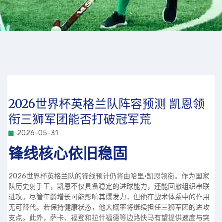
2026世界杯英格兰队阵容预测 凯恩领
衔三狮军团能否打破冠军荒
2026-05-31
锋线核心依旧稳固
2026世界杯英格兰队的锋线预计仍将由哈里·凯恩领衔。作为国家
队历史射手王，凯恩不仅具备稳定的进球能力，还能回撤组织串联
进攻。尽管年龄增长可能影响其爆发力，但他在战术体系中的作用
无可替代。若保持健康状态，他大概率将继续担任三狮军团的进攻
支点。此外，萨卡、福登和拉什福德等边路快马有望提供速度与突