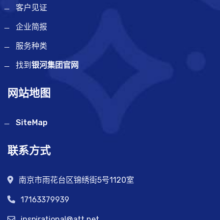
客户见证
企业简报
服务种类
找到
银河集团官网
网站地图
SiteMap
联系方式
南京市雨花台区锦绣街5号1120室
17163379939
inspirational@att.net