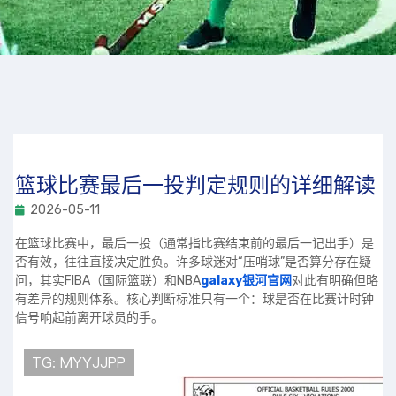
篮球比赛最后一投判定规则的详细解读
2026-05-11
在篮球比赛中，最后一投（通常指比赛结束前的最后一记出手）是
否有效，往往直接决定胜负。许多球迷对“压哨球”是否算分存在疑
问，其实FIBA（国际篮联）和NBA
galaxy银河官网
对此有明确但略
有差异的规则体系。核心判断标准只有一个：球是否在比赛计时钟
信号响起前离开球员的手。