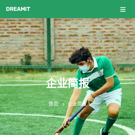
企业简报
首页
企业简报