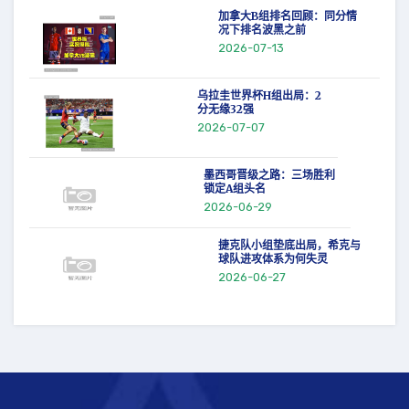
加拿大B组排名回顾：同分情
况下排名波黑之前
2026-07-13
乌拉圭世界杯H组出局：2
分无缘32强
2026-07-07
墨西哥晋级之路：三场胜利
锁定A组头名
2026-06-29
捷克队小组垫底出局，希克与
球队进攻体系为何失灵
2026-06-27