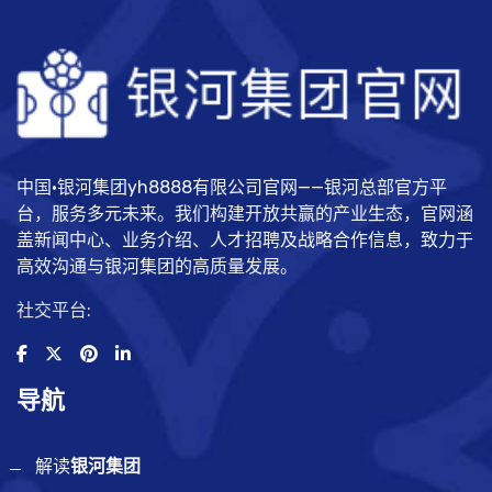
中国·银河集团yh8888有限公司官网——银河总部官方平
台，服务多元未来。我们构建开放共赢的产业生态，官网涵
盖新闻中心、业务介绍、人才招聘及战略合作信息，致力于
高效沟通与银河集团的高质量发展。
社交平台:
导航
解读
银河集团