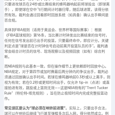
只要进攻球员在24秒或比赛结束的蜂鸣器响起前将球投出（即球离
手），即使球在空中飞行期间计时器归零，随后球进筐，该得分依
然有效。裁判会通过回看即时回放系统（如具备）确认出手瞬间是
否合规。
具体到FIBA规则（适用于奥运会、世界杯等国际赛事）：根据
《FIBA篮球规则》第16条，当比赛计时钟发出比赛结束的信号时，
任何在信号发出前已出手的投篮，只要最终命中，即应计分。关键
判定点是“球是否在计时钟信号启动前离开投篮队员的手”。裁判通
常会结合计时员的信号、现场观察以及视频回放（如有）综合判
断。
而NBA规则与此基本一致，但在操作细节上更依赖即时回放中心。
NBA规定，对于第四节或加时赛最后两分钟内的争议出手，裁判必
须通过回放确认出手时间。若球在蜂鸣器响前0.3秒或以上离手，则
视为有效；若在0.2秒或更短时间出手，仅允许 tip-in（点进）或直
接拍进有效，跳投或上篮则无效——这是NBA特有的“Trent Tucker
Rule”（特伦特·塔克规则），旨在防止极短时间内完成完整投篮动
作。
常见误区是认为“球必须在响铃前进筐”
。实际上，只要出手合法，
球可以在响铃后继续飞行甚至弹框多次后入网，得分依然成立。例