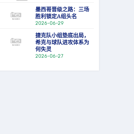
墨西哥晋级之路：三场
胜利锁定A组头名
2026-06-29
捷克队小组垫底出局，
希克与球队进攻体系为
何失灵
2026-06-27