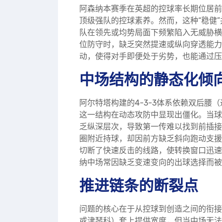
阿森纳本赛季在英超的控球率长期位居前
顶级强队的控球素养。然而，这种“稳健
队在领先或均势局面下频繁陷入无威胁横
位防守时，缺乏突然提速或纵向穿透能力
动，使得对手即便处于劣势，也能通过压
中场结构的静态化倾
阿尔特塔构建的4-3-3体系依赖双后腰
这一结构在动态攻防中显现出僵化。当球
乏纵深层次，导致第一传难以找到前插接
圈附近持球，却因前方缺乏斜向跑动支援
切断了快速反击的线路，使转换窗口迅速
纳中场常因缺乏变速变向的出球选择而被
推进链条的断裂点
问题的核心在于从控球到创造之间的衔接
或津琴科）套上提供宽度，但当中场无法