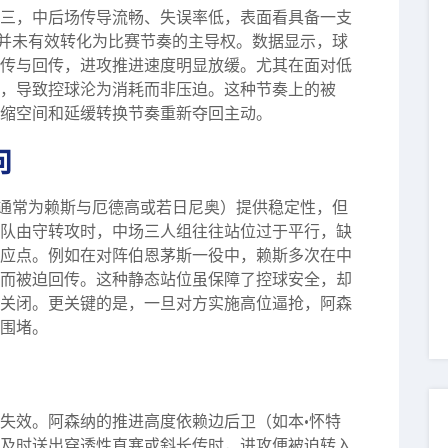
三，中后场传导流畅、失误率低，表面看具备一支
”并未有效转化为比赛节奏的主导权。数据显示，球
传与回传，进攻推进速度明显放缓。尤其在面对低
，导致控球沦为消耗而非压迫。这种节奏上的被
缩空间和延缓转换节奏重新夺回主动。
向
（通常为赖斯与厄德高或若日尼奥）提供稳定性，但
队由守转攻时，中场三人组往往站位过于平行，缺
应点。例如在对阵伯恩茅斯一役中，赖斯多次在中
而被迫回传。这种静态站位虽保障了控球安全，却
关闭。更关键的是，一旦对方实施高位逼抢，阿森
围堵。
失效。阿森纳的推进高度依赖边后卫（如本·怀特
及时送出穿透性直塞或斜长传时，进攻便被迫转入