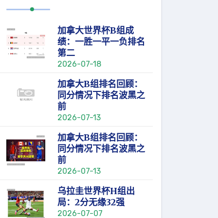
加拿大世界杯B组成
绩：一胜一平一负排名
第二
2026-07-18
加拿大B组排名回顾：
同分情况下排名波黑之
前
2026-07-13
加拿大B组排名回顾：
同分情况下排名波黑之
前
2026-07-13
乌拉圭世界杯H组出
局：2分无缘32强
2026-07-07