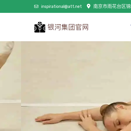
南京市雨花台区锦绣
inspirational@att.net