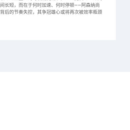
间长短，而在于何时加速、何时停顿——阿森纳尚
背后的节奏失控，其争冠雄心或将再次被效率瓶颈
网站地图
读
银河集团
SiteMap