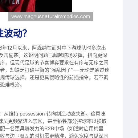
性波动？
3年12月以来，阿森纳在面对中下游球队时多次出
被反击偷袭。这说明问题已超越临场发挥，指向更深
序，但现代足球的节奏博弈要求在有序与无序之间
者，却缺乏打破平衡的“混乱因子”——无论是通过速
规传球选择，还是更具侵略性的前插指令。若不调
恐难根治。
维持 possession 转向制造动态失衡。这意味
球员更频繁进入禁区，甚至牺牲部分控球率以换取
配一名更具爆发力的B2B中场（如适时启用梅里
收与边卫叠瓦的时机需更精准，避免宽度与纵深同