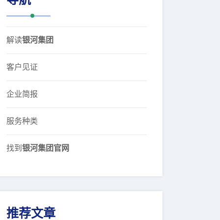
解读
银河集团
客户见证
企业简报
服务种类
找到
银河集团官网
推荐文章