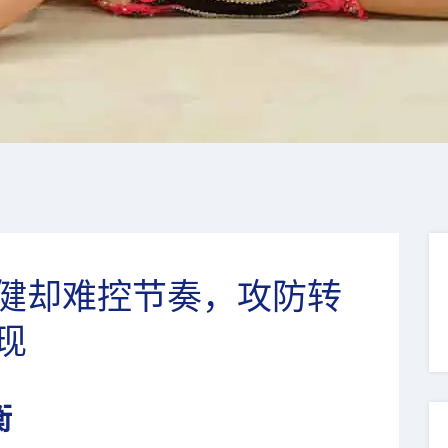
健却难控节奏，攻防转
现
衡