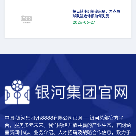
捷克队小组垫底出局，希克与
球队进攻体系为何失灵
2026-06-27
中国·银河集团yh8888有限公司官网——银河总部官方平
台，服务多元未来。我们构建开放共赢的产业生态，官网涵
盖新闻中心、业务介绍、人才招聘及战略合作信息，致力于