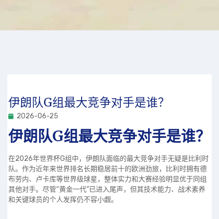
伊朗队G组最大竞争对手是谁？
2026-06-25
伊朗队G组最大竞争对手是谁？
在2026年世界杯G组中，伊朗队面临的最大竞争对手无疑是比利时
队。作为近年来世界排名长期稳居前十的欧洲劲旅，比利时拥有德
布劳内、卢卡库等世界级球星，整体实力和大赛经验明显优于同组
其他对手。尽管“黄金一代”已进入尾声，但其技术能力、战术素养
和关键球员的个人发挥仍不容小觑。