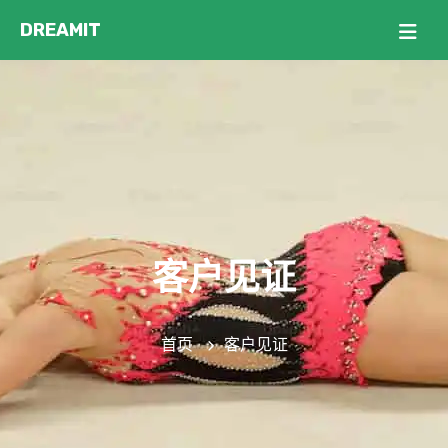
客户见证
首页
客户见证