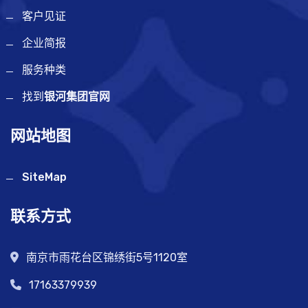
客户见证
企业简报
服务种类
找到
银河集团官网
网站地图
SiteMap
联系方式
南京市雨花台区锦绣街5号1120室
17163379939