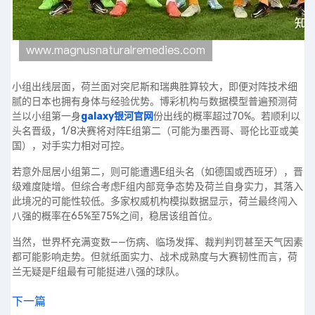
小组出线层面，荷兰面对突尼斯和瑞典胜算较大，即便对阵技术细
腻的日本也拥有身体与经验优势。博彩机构与数据模型普遍预测荷
兰以小组第一身
galaxy银河官网
份出线的概率超过70%。若顺利以
头名晋级，1/8决赛将对阵E组第二（可能为墨西哥、哥伦比亚或美
国），对手实力相对可控。
若意外屈居小组第二，则可能遭遇E组头名（如德国或西班牙），晋
级难度陡增。但综合考虑F组内部竞争态势及荷兰自身实力，其落入
此境况的可能性较低。多家权威机构模拟数据显示，荷兰最终闯入
八强的概率在65%至75%之间，稳居该组首位。
当然，世界杯充满变数——伤病、临场发挥、裁判判罚甚至天气因素
都可能影响走势。但就纸面实力、战术成熟度与大赛韧性而言，荷
兰无疑是F组最有可能挺进八强的球队。
下一篇