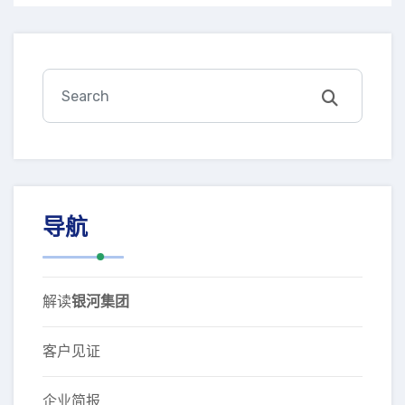
导航
解读
银河集团
客户见证
企业简报