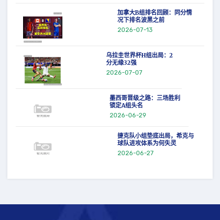
加拿大B组排名回顾：同分情
况下排名波黑之前
2026-07-13
乌拉圭世界杯H组出局：2
分无缘32强
2026-07-07
墨西哥晋级之路：三场胜利
锁定A组头名
2026-06-29
捷克队小组垫底出局，希克与
球队进攻体系为何失灵
2026-06-27