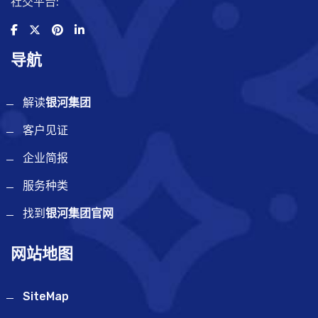
社交平台:
导航
解读
银河集团
客户见证
企业简报
服务种类
找到
银河集团官网
网站地图
SiteMap