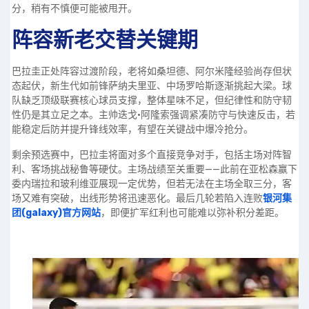
分，稍有不慎便可能被甩开。
阵容新老交替关键期
巴拉圭正处阵容过渡阶段，老将如桑坦德、阿尔米隆经验尚存但状
态起伏，新生代如前锋萨纳夫里亚、中场罗哈斯逐渐挑起大梁。球
队缺乏顶级联赛核心球员支撑，整体星味不足，但纪律性和防守韧
性仍是其立足之本。主帅迭戈·阿隆索强调紧凑防守与快速反击，若
能稳定后防并提升锋线效率，有望在关键战中爆冷抢分。
剩余预选赛中，巴拉圭将面对多个直接竞争对手，包括主场对阵智
利、客场挑战秘鲁等硬仗。主场战绩至关重要——此前在亚松森赢下
委内瑞拉和玻利维亚展现一定优势，但若无法在主场全取三分，客
场又难有突破，出线形势将迅速恶化。最后几轮若陷入连败
银河集
团(galaxy)官方网站
，即便扩军红利也可能难以弥补积分差距。