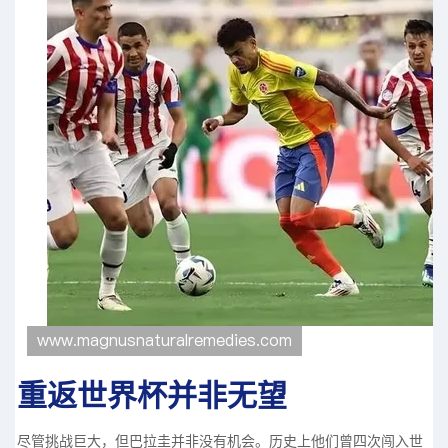
重返世界杯并非无望
尽管挑战巨大，但巴拉圭并非没有机会。历史上他们曾四次闯入世